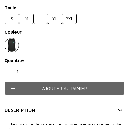
Taille
S
M
L
XL
2XL
Couleur
Quantité
1
AJOUTER AU PANIER
DESCRIPTION
Optez pour le débardeur technique noir aux couleurs de