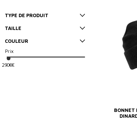
TYPE DE PRODUIT
TAILLE
COULEUR
Prix
29
0
€
€
BONNET P
DINARD