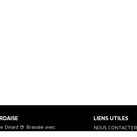
RDAISE
LIENS UTILES
de Dinard 🍺 Brassée avec
NOUS CONTACTER
us chez vos commerçants
LIVRAISON