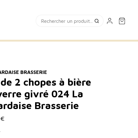
ARDAISE BRASSERIE
 de 2 chopes à bière
verre givré 024 La
ardaise Brasserie
 €
r