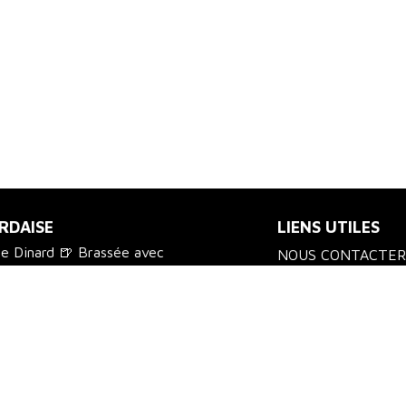
RDAISE
LIENS UTILES
de Dinard 🍺 Brassée avec
NOUS CONTACTER
us chez vos commerçants
LIVRAISON
CGV
POLITIQUE DE RE
MENTIONS LÉGAL