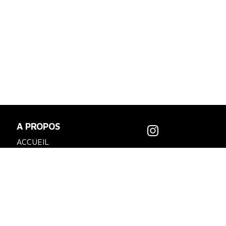
A PROPOS
ACCUEIL
SPORTSWEAR
ACCESSOIRES
TOUR
ENFANTS / BÉBÉS
ES
CARTE CADEAU