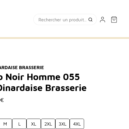
ARDAISE BRASSERIE
o Noir Homme 055
Dinardaise Brasserie
 €
M
L
XL
2XL
3XL
4XL