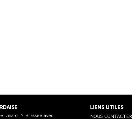
RDAISE
LIENS UTILES
de Dinard 🍺 Brassée avec
NOUS CONTACTER
us chez vos commerçants
LIVRAISON