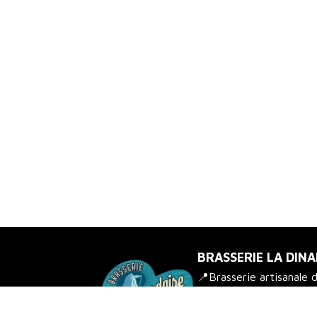
BRASSERIE LA DINA
📍Brasserie artisanale 
passion ✨Retrouvez-no
locaux !